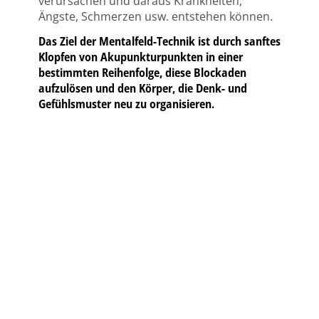
verursachen und daraus Krankheiten,
Ängste, Schmerzen usw. entstehen können.
Das Ziel der Mentalfeld-Technik
ist durch sanftes
Klopfen von Akupunkturpunkten in einer
bestimmten Reihenfolge, diese Blockaden
aufzulösen und den Körper, die Denk- und
Gefühlsmuster neu zu organisieren.
KONTAKT
Petra Traub
Heilpraktikerin - Physiotherapeutin
Schillerstrasse 35
71263 Weil der Stadt
Telefon:
07033 - 4692148